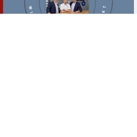
„Als Expertin für 
Touchpointmanagement war Julia auf 
Social Media schon super fit, aber das 
Thema Versicherungen spannend und 
nahbar zu präsentieren, war eine 
Herausforderung. Gemeinsam haben 
wir einen Contentplan entwickelt, der 