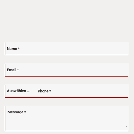
Name
*
Email
*
Phone
*
Auswählen ...
phone-prefix
Message
*